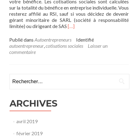
votre bénéfice. Les cotisations sociales sont calculées
sur la totalité du bénéfice en entreprise individuelle. Vous
resterez affilié au RSI, sauf si vous décidez de devenir
gérant minoritaire de SARL (société à responsabilité
En
limitée) ou dirigeant de SAS
[…]
savoir
plus
Publié dans
Autoentrepreneurs
Identifié
surLe
autoentrepreneur
,
cotisations sociales
Laisser un
changement
commentaire
de
calcul
des
cotisations
Rechercher :
sociales
lorsque
vous
dépassez
ARCHIVES
le
seuil
de
avril 2019
CA
de
février 2019
la