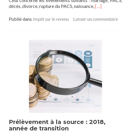
Cela concerne les évènements suivants : mariage, PACS,
En
décès, divorce, rupture du PACS, naissance,
[…]
savoir
plus
Publié dans
Impôt sur le revenu
Laisser un commentaire
surGérer
le
prélèvement
à
la
source
à
partir
du
2
janvier
2019
Prélèvement à la source : 2018,
année de transition