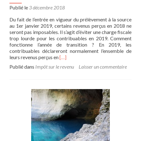
Publié le
3 décembre 2018
Du fait de l’entrée en vigueur du prélèvement à la source
au 1er janvier 2019, certains revenus perçus en 2018 ne
seront pas imposables. Il s’agit d’éviter une charge fiscale
trop lourde pour les contribuables en 2019. Comment
fonctionne l’année de transition ? En 2019, les
contribuables déclareront normalement l’ensemble de
En
leurs revenus perçus en
[…]
savoir
Publié dans
Impôt sur le revenu
Laisser un commentaire
plus
surPrélèvement
à
la
source
:
2018,
année
de
transition