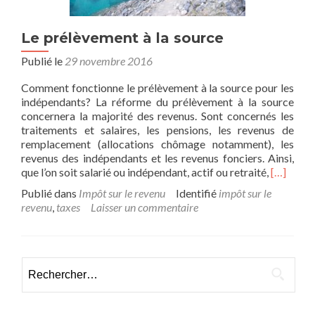
Le prélèvement à la source
Publié le
29 novembre 2016
Comment fonctionne le prélèvement à la source pour les
indépendants? La réforme du prélèvement à la source
concernera la majorité des revenus. Sont concernés les
traitements et salaires, les pensions, les revenus de
remplacement (allocations chômage notamment), les
revenus des indépendants et les revenus fonciers. Ainsi,
En
que l’on soit salarié ou indépendant, actif ou retraité,
[…]
savoir
Publié dans
Impôt sur le revenu
Identifié
impôt sur le
plus
revenu
,
taxes
Laisser un commentaire
surLe
prélèvem
à
la
Rechercher :
source