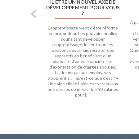
IL ÊTRE UN NOUVEL AXE DE
DÉVELOPPEMENT POUR VOUS
?
À pa
L’apprentissage vient d’être réformé
en profondeur. Les pouvoirs publics
ch
souhaitant développer
ven
l’apprentissage, les entreprises
su
peuvent désormais recruter des
Quel
apprentis en bénéficiant d’un
dispositif d’aides financières et
évèn
d’exonération de charges sociales.
dé
L’aide unique aux employeurs
d’apprentis : qu’est-ce que c’est ? •
Une aide ciblée L’aide est versée aux
entreprises de moins de 250 salariés
En
pour
[…]
savoir
plus
surL’apprentissage
:
pourrait-
il
être