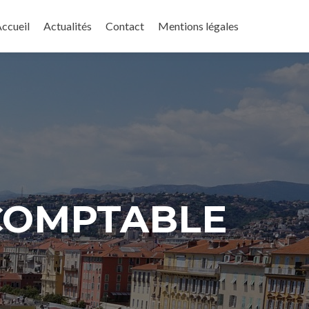
ller
u
ccueil
Actualités
Contact
Mentions légales
ontenu
rincipal
COMPTABLE