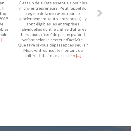
 en
C’est un de sujets essentiels pour les
 Il
micro-entrepreneurs. Petit rappel du
 trop
régime de la micro-entreprise
2019.
(anciennement «auto-entreprise») : y
de
sont éligibles les entreprises
ables
individuelles dont le chiffre d’affaires
mble
hors taxes n’excède pas un plafond
n
]
variant selon le secteur d’activité.
voir
Que faire si vous dépassez ces seuils ?
us
Micro-entreprise : le montant du
urPrélèvement
En
chiffre d’affaires maximal En
[…]
savoir
plus
ource
surMicro-
entreprise
018,
:
nnée
que
e
se
ansition
passe-
t-
il
si
vous
dépassez
le