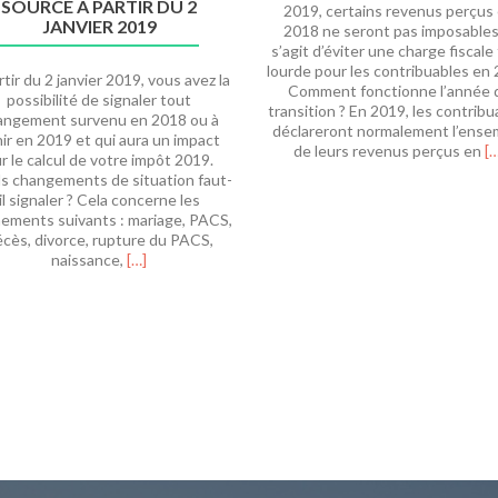
SOURCE À PARTIR DU 2
2019, certains revenus perçus
JANVIER 2019
2018 ne seront pas imposables.
s’agit d’éviter une charge fiscale
lourde pour les contribuables en 
rtir du 2 janvier 2019, vous avez la
Comment fonctionne l’année 
possibilité de signaler tout
transition ? En 2019, les contribu
angement survenu en 2018 ou à
déclareront normalement l’ense
ir en 2019 et qui aura un impact
E
de leurs revenus perçus en
[…
r le calcul de votre impôt 2019.
sa
s changements de situation faut-
pl
il signaler ? Cela concerne les
s
ements suivants : mariage, PACS,
à
cès, divorce, rupture du PACS,
la
En
naissance,
[…]
s
savoir
:
plus
2
surGérer
a
le
d
prélèvement
tr
à
la
source
à
partir
du