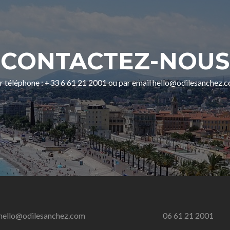
2
janvier
2019
CONTACTEZ-NOUS
r téléphone : +33 6 61 21 2001 ou par email hello@odilesanchez.
hello@odilesanchez.com
06 61 21 2001