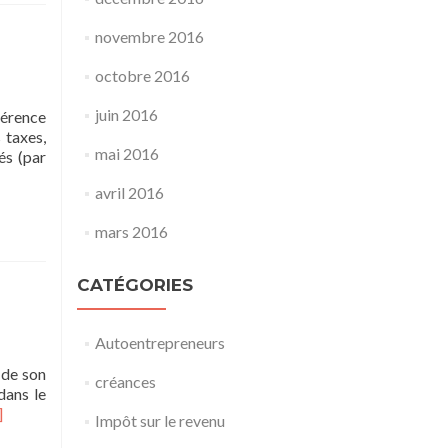
our
es
novembre 2016
icroentrepreneurs
octobre 2016
juin 2016
férence
 taxes,
mai 2016
és (par
avril 2016
mars 2016
CATÉGORIES
Autoentrepreneurs
t de son
créances
dans le
]
Impôt sur le revenu
voir