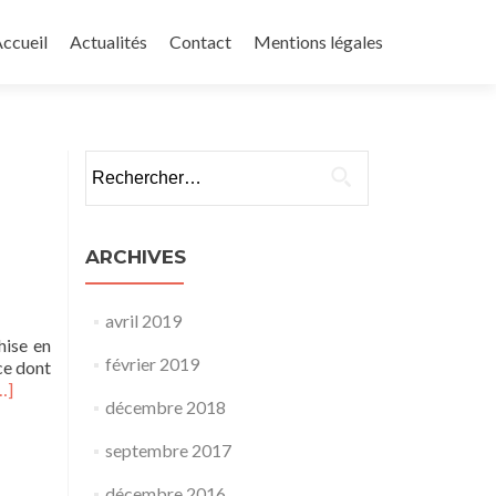
ller
u
ccueil
Actualités
Contact
Mentions légales
ontenu
rincipal
Rechercher :
ARCHIVES
avril 2019
hise en
février 2019
ce dont
n
…]
décembre 2018
avoir
lus
septembre 2017
urNouveautés
017
décembre 2016