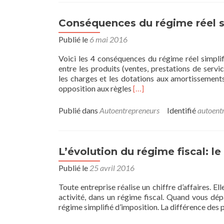
Conséquences du régime réel s
Publié le
6 mai 2016
Voici les 4 conséquences du régime réel simplif
entre les produits (ventes, prestations de servi
les charges et les dotations aux amortissements
En
opposition aux règles
[…]
savoir
plus
Publié dans
Autoentrepreneurs
Identifié
autoent
surConséquences
du
régime
réel
L’évolution du régime fiscal: le 
simplifié
Publié le
25 avril 2016
Toute entreprise réalise un chiffre d’affaires. El
activité, dans un régime fiscal. Quand vous dép
régime simplifié d’imposition. La différence des 