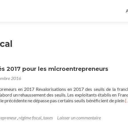
A
a
A
c
p
cal
s 2017 pour les microentrepreneurs
embre 2016
reneurs en 2017 Revalorisations en 2017 des seuils de la franc
abord un rehaussement des seuils. Les exploitants établis en Fran
E
vile précédente ne dépasse pas certains seuils bénéficient de plein
[
s
p
s
repreneur
,
régime fiscal
,
taxes
Laisser un commentaire
2