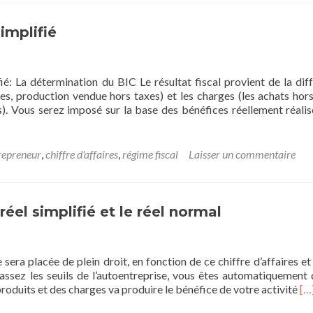
p
l
m
implifié
ié: La détermination du BIC Le résultat fiscal provient de la dif
ces, production vendue hors taxes) et les charges (les achats hors
). Vous serez imposé sur la base des bénéfices réellement réalis
repreneur
,
chiffre d'affaires
,
régime fiscal
Laisser un commentaire
réel simplifié et le réel normal
le sera placée de plein droit, en fonction de ce chiffre d’affaires e
assez les seuils de l’autoentreprise, vous êtes automatiquement 
En
produits et des charges va produire le bénéfice de votre activité
[…
sa